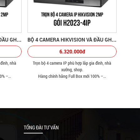
BỘ 5 CAMERA HIKVISION VÀ ĐẦU GHI HÌNH
BỘ 4 CAMERA HIKVISION VÀ ĐẦU GHI HÌNH
6.320.000đ
 đình, nhà
Trọn bộ 4 camera IP phù hợp lắp gia đình, nhà
xưởng, shop.
0% –...
Hàng chính hãng Full Box mới 100% –...
TỔNG ĐÀI TƯ VẤN