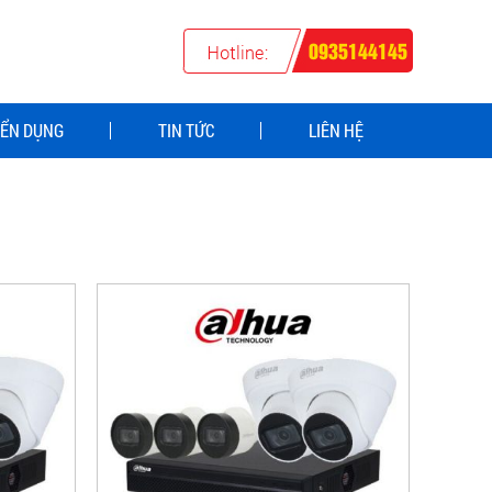
0935144145
ỂN DỤNG
TIN TỨC
LIÊN HỆ