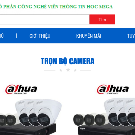
HỦ
GIỚI THIỆU
KHUYẾN MÃI
TUY
TRỌN BỘ CAMERA