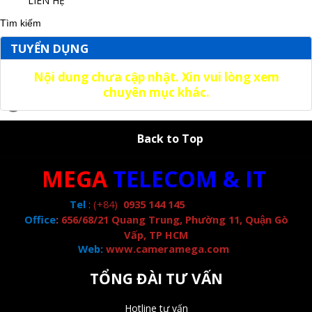
LIÊN HỆ
TUYỂN DỤNG
Nội dung chưa cập nhật. Xin vui lòng xem
chuyên mục khác.
Back to Top
MEGA
TELECOM & IT
Tel
:
(+84)
0935 144 145
Office
:
656/68/21 Quang Trung, Phường 11, Quận Gò
Vấp, TP HCM
Web:
www.cameramega.com
TỔNG ĐÀI TƯ VẤN
Hotline tư vấn