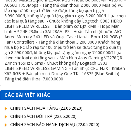
AC66U 1750Mbps - Tặng thẻ điện thoại 2.000.0000 Mua bộ PC
lắp ráp từ 50 triệu trở lên sẽ được tặng bộ quà trị giá
3.990.000đ, không lấy quà tặng giảm ngay 3.200.000đ. Lựa chọn
các loại quà tặng sau: - Chuột không dây Logitech G903 HERO
LIGHTSPEED WIRELESS + Bàn phím cơ BJX KM9 - Hoặc Màn
hình HP 24F 23.8inch 3AL28AA IPS - Hoặc Tản nhiệt nước AIO
Antec Mercury 240 LED và Quạt Case Lian-Li Bora 120 RGB (3
Fan+Controller) - Tặng thẻ điện thoại 3.200.0000 Khách hàng
mua bộ PC lắp ráp từ 100 triệu trở lên sẽ được tặng bộ quà trị
giá 8.590.000đ, không lấy quà tặng giảm ngay 7.000.000đ Lựa
chọn các loại quà tặng sau: - Màn hình Asus Gaming VG278QR
27Inch 165Hz 0,5ms - Chuột không dây Logitech G903
LIGHTSPEED WIRELESS GAMING +Tản nhiệt CPU NZXT Kraken
X62 RGB + Bàn phím cơ Ducky One TKL 1687S (Blue Switch) -
Tặng thẻ điện thoại 7.000.0000
CÁC BÀI VIẾT KHÁC
CHÍNH SÁCH MUA HÀNG
(22.05.2020)
CHÍNH SÁCH ĐỔI TRẢ
(22.05.2020)
CHÍNH SÁCH BẢO HÀNH DỊCH VỤ
(22.05.2020)