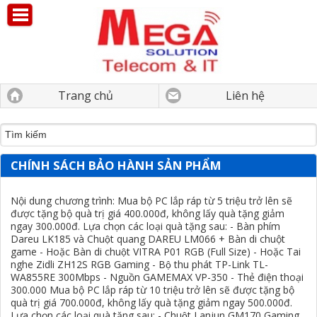
Trang chủ
Liên hệ
CHÍNH SÁCH BẢO HÀNH SẢN PHẨM
Nội dung chương trình: Mua bộ PC lắp ráp từ 5 triệu trở lên sẽ
được tặng bộ quà trị giá 400.000đ, không lấy quà tặng giảm
ngay 300.000đ. Lựa chọn các loại quà tặng sau: - Bàn phím
Dareu LK185 và Chuột quang DAREU LM066 + Bàn di chuột
game - Hoặc Bàn di chuột VITRA P01 RGB (Full Size) - Hoặc Tai
nghe Zidli ZH12S RGB Gaming - Bộ thu phát TP-Link TL-
WA855RE 300Mbps - Nguồn GAMEMAX VP-350 - Thẻ điện thoại
300.000 Mua bộ PC lắp ráp từ 10 triệu trở lên sẽ được tặng bộ
quà trị giá 700.000đ, không lấy quà tặng giảm ngay 500.000đ.
Lựa chọn các loại quà tặng sau: - Chuột Lanjun GM170 Gaming