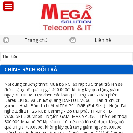
Trang chủ
Liên hệ
CHÍNH SÁCH ĐỔI TRẢ
Nội dung chương trình: Mua bộ PC lắp ráp từ 5 triệu trở lên sẽ
được tặng bộ quà trị giá 400.000đ, không lấy quà tặng giảm
ngay 300.000đ. Lựa chọn các loại quà tặng sau: - Bàn phím
Dareu LK185 và Chuột quang DAREU LM066 + Bàn di chuột
game - Hoặc Bàn di chuột VITRA P01 RGB (Full Size) - Hoặc Tai
nghe Zidli ZH12S RGB Gaming - Bộ thu phát TP-Link TL-
WA855RE 300Mbps - Nguồn GAMEMAX VP-350 - Thẻ điện thoại
300.000 Mua bộ PC lắp ráp từ 10 triệu trở lên sẽ được tặng bộ
quà trị giá 700.000đ, không lấy quà tặng giảm ngay 500.000đ.
Lựa chọn các loại quà tặng sau: - Chuột Lanjun GM170 Gaming