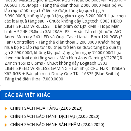
AC66U 1750Mbps - Tặng thẻ điện thoại 2.000.0000 Mua bộ PC
lắp ráp từ 50 triệu trở lên sẽ được tặng bộ quà trị giá
3.990.000đ, không lấy quà tặng giảm ngay 3.200.000đ. Lựa chọn
các loại quà tặng sau: - Chuột không dây Logitech G903 HERO
LIGHTSPEED WIRELESS + Bàn phím cơ BJX KM9 - Hoặc Màn
hình HP 24F 23.8inch 3AL28AA IPS - Hoặc Tản nhiệt nước AIO
Antec Mercury 240 LED và Quạt Case Lian-Li Bora 120 RGB (3
Fan+Controller) - Tặng thẻ điện thoại 3.200.0000 Khách hàng
mua bộ PC lắp ráp từ 100 triệu trở lên sẽ được tặng bộ quà trị
giá 8.590.000đ, không lấy quà tặng giảm ngay 7.000.000đ Lựa
chọn các loại quà tặng sau: - Màn hình Asus Gaming VG278QR
27Inch 165Hz 0,5ms - Chuột không dây Logitech G903
LIGHTSPEED WIRELESS GAMING +Tản nhiệt CPU NZXT Kraken
X62 RGB + Bàn phím cơ Ducky One TKL 1687S (Blue Switch) -
Tặng thẻ điện thoại 7.000.0000
CÁC BÀI VIẾT KHÁC
CHÍNH SÁCH MUA HÀNG
(22.05.2020)
CHÍNH SÁCH BẢO HÀNH DỊCH VỤ
(22.05.2020)
CHÍNH SÁCH BẢO HÀNH SẢN PHẨM
(22.05.2020)