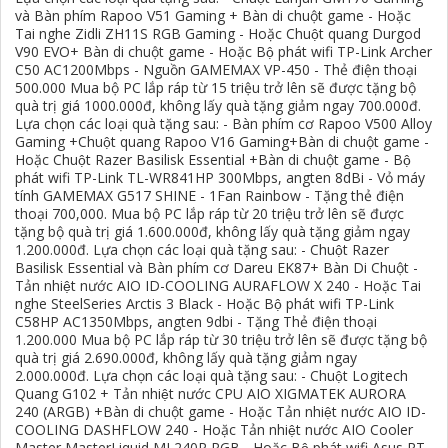
và Bàn phím Rapoo V51 Gaming + Bàn di chuột game - Hoặc
Tai nghe Zidli ZH11S RGB Gaming - Hoặc Chuột quang Durgod
V90 EVO+ Bàn di chuột game - Hoặc Bộ phát wifi TP-Link Archer
C50 AC1200Mbps - Nguồn GAMEMAX VP-450 - Thẻ điện thoại
500.000 Mua bộ PC lắp ráp từ 15 triệu trở lên sẽ được tặng bộ
quà trị giá 1000.000đ, không lấy quà tặng giảm ngay 700.000đ.
Lựa chọn các loại quà tặng sau: - Bàn phím cơ Rapoo V500 Alloy
Gaming +Chuột quang Rapoo V16 Gaming+Bàn di chuột game -
Hoặc Chuột Razer Basilisk Essential +Bàn di chuột game - Bộ
phát wifi TP-Link TL-WR841HP 300Mbps, angten 8dBi - Vỏ máy
tính GAMEMAX G517 SHINE - 1Fan Rainbow - Tặng thẻ điện
thoại 700,000. Mua bộ PC lắp ráp từ 20 triệu trở lên sẽ được
tặng bộ quà trị giá 1.600.000đ, không lấy quà tặng giảm ngay
1.200.000đ. Lựa chọn các loại quà tặng sau: - Chuột Razer
Basilisk Essential và Bàn phím cơ Dareu EK87+ Bàn Di Chuột -
Tản nhiệt nước AIO ID-COOLING AURAFLOW X 240 - Hoặc Tai
nghe SteelSeries Arctis 3 Black - Hoặc Bộ phát wifi TP-Link
C58HP AC1350Mbps, angten 9dbi - Tặng Thẻ điện thoại
1.200.000 Mua bộ PC lắp ráp từ 30 triệu trở lên sẽ được tặng bộ
quà trị giá 2.690.000đ, không lấy quà tặng giảm ngay
2.000.000đ. Lựa chọn các loại quà tặng sau: - Chuột Logitech
Quang G102 + Tản nhiệt nước CPU AIO XIGMATEK AURORA
240 (ARGB) +Bàn di chuột game - Hoặc Tản nhiệt nước AIO ID-
COOLING DASHFLOW 240 - Hoặc Tản nhiệt nước AIO Cooler
Master MasterLiquid ML240R RGB - Hoặc Bộ phát wifi Asus RT-