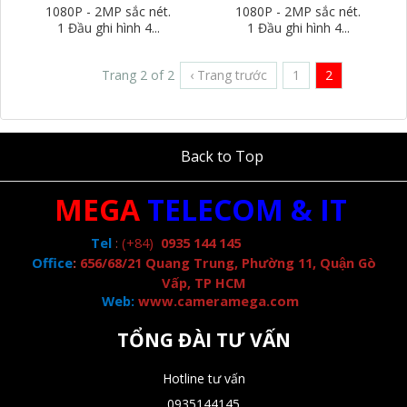
1080P - 2MP sắc nét.
1080P - 2MP sắc nét.
1 Đầu ghi hình 4...
1 Đầu ghi hình 4...
Trang 2 of 2
‹ Trang trước
1
2
Back to Top
MEGA
TELECOM & IT
Tel
:
(+84)
0935 144 145
Office
:
656/68/21 Quang Trung, Phường 11, Quận Gò
Vấp, TP HCM
Web:
www.cameramega.com
TỔNG ĐÀI TƯ VẤN
Hotline tư vấn
0935144145