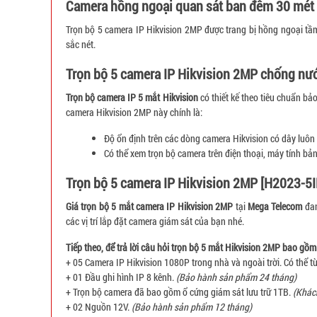
Camera hồng ngoại quan sát ban đêm 30 mét
Trọn bộ 5 camera IP Hikvision 2MP được trang bị hồng ngoại tầm
sắc nét.
Trọn bộ 5 camera IP Hikvision 2MP chống nư
Trọn bộ camera IP 5 mắt Hikvision
có thiết kế theo tiêu chuẩn bả
camera Hikvision 2MP này chính là:
Độ ổn định trên các dòng camera Hikvision có dây luôn c
Có thể xem trọn bộ camera trên điện thoại, máy tính bản
Trọn bộ 5 camera IP Hikvision 2MP [H2023-5I
Giá trọn bộ 5 mắt camera IP Hikvision 2MP
tại
Mega Telecom
đan
các vị trí lắp đặt camera giám sát của bạn nhé.
Tiếp theo, để trả lời câu hỏi trọn bộ 5 mắt Hikvision 2MP bao gồ
+ 05 Camera IP Hikvision 1080P trong nhà và ngoài trời. Có thể
+ 01 Đầu ghi hình IP 8 kênh.
(Bảo hành sản phẩm 24 tháng)
+ Trọn bộ camera đã bao gồm ổ cứng giám sát lưu trữ 1TB.
(Khác
+ 02 Nguồn 12V.
(Bảo hành sản phẩm 12 tháng)