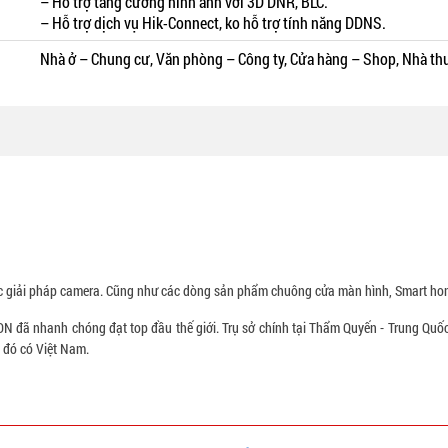
– Hỗ trợ tăng cường hình ảnh với 3D DNR, BLC.
– Hỗ trợ dịch vụ Hik-Connect, ko hỗ trợ tính năng DDNS.
Nhà ở – Chung cư, Văn phòng – Công ty, Cửa hàng – Shop, Nhà th
 giải pháp camera. Cũng như các dòng sản phẩm chuông cửa màn hình, Smart hom
 đã nhanh chóng đạt top đầu thế giới. Trụ sở chính tại Thẩm Quyến - Trung Quốc
g đó có Việt Nam.