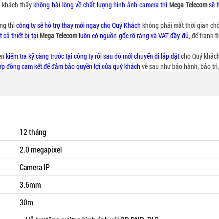
ý khách thấy
không hài lòng về chất lượng hình ảnh camera thì
Mega Telecom
sẽ h
ng thì
công ty sẽ hỗ trợ thay mới ngay cho Quý Khách
không phải mất thời gian chờ
t cả thiết bị tại
Mega Telecom
luôn có nguồn gốc rõ ràng và VAT đầy đủ
, để tránh 
iên
kiểm tra kỹ càng trước tại công ty rồi sau đó mới chuyển đi lắp đặt
cho Quý khách, 
hợp đồng cam kết để đảm bảo quyền lợi của quý khách
về sau như bảo hành, bảo trì,
12 tháng
2.0 megapixel
Camera IP
3.6mm
30m