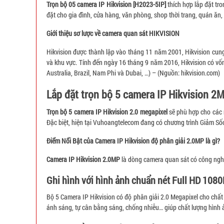
Trọn bộ 05 camera IP Hikvision [H2023-5IP]
thích hợp lắp đặt tr
đặt cho gia đình, cửa hàng, văn phòng, shop thời trang, quán ăn,
Giới thiệu sơ lược về camera quan sát HIKVISION
Hikvision được thành lập vào tháng 11 năm 2001, Hikvision cung 
và khu vực. Tính đến ngày 16 tháng 9 năm 2016, Hikvision có vốn
Australia, Brazil, Nam Phi và Dubai, …) – (Nguồn: hikvision.com)
Lắp đặt trọn bộ 5 camera IP Hikvision 2
Trọn bộ 5 camera IP Hikvision 2.0 megapixel
sẽ phù hợp cho các n
Đặc biệt, hiện tại Vuhoangtelecom đang có chương trình Giảm Số
Điểm Nổi Bật của Camera IP Hikvision độ phân giải 2.0MP là gì?
Camera IP Hikvision 2.0MP
là dòng camera quan sát có công nghệ
Ghi hình với hình ảnh chuẩn nét Full HD 1080
Bộ 5 Camera IP Hikvision có độ phân giải 2.0 Megapixel cho chấ
ánh sáng, tự cân bằng sáng, chống nhiễu… giúp chất lượng hình ả