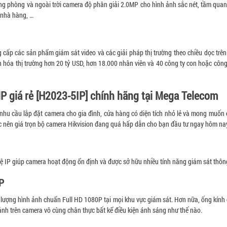
ong phòng và ngoài trời camera độ phân giải 2.0MP cho hình ảnh sắc nét, tầm quan
 nhà hàng, …
cấp các sản phẩm giám sát video và các giải pháp thị trường theo chiều dọc trên
 hóa thị trường hơn 20 tỷ USD, hơn 18.000 nhân viên và 40 công ty con hoặc công t
MP giá rẻ [H2023-5IP] chính hãng tại Mega Telecom
hu cầu lắp đặt camera cho gia đình, cửa hàng có diện tích nhỏ lẻ và mong muốn c
c nên giá trọn bộ camera Hikvision đang quá hấp dẫn cho bạn đầu tư ngay hôm na
 IP giúp camera hoạt động ổn định và được sở hữu nhiều tính năng giám sát thôn
P
t lượng hình ảnh chuẩn Full HD 1080P tại mọi khu vực giám sát. Hơn nữa, ống kính
nh trên camera vô cùng chân thực bất kể điều kiện ánh sáng như thế nào.