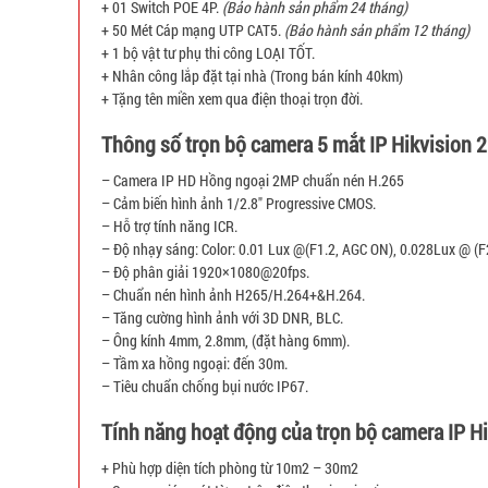
+ 01 Switch POE 4P.
(Bảo hành sản phẩm 24 tháng)
+ 50 Mét Cáp mạng UTP CAT5.
(Bảo hành sản phẩm 12 tháng)
+ 1 bộ vật tư phụ thi công LOẠI TỐT.
+ Nhân công lắp đặt tại nhà (Trong bán kính 40km)
+ Tặng tên miền xem qua điện thoại trọn đời.
Thông số trọn bộ camera 5 mắt IP Hikvision 
– Camera IP HD Hồng ngoại 2MP chuẩn nén H.265
– Cảm biến hình ảnh 1/2.8″ Progressive CMOS.
– Hỗ trợ tính năng ICR.
– Độ nhạy sáng: Color: 0.01 Lux @(F1.2, AGC ON), 0.028Lux @ (F
– Độ phân giải 1920×1080@20fps.
– Chuẩn nén hình ảnh H265/H.264+&H.264.
– Tăng cường hình ảnh với 3D DNR, BLC.
– Ông kính 4mm, 2.8mm, (đặt hàng 6mm).
– Tầm xa hồng ngoại: đến 30m.
– Tiêu chuẩn chống bụi nước IP67.
Tính năng hoạt động của trọn bộ camera IP Hi
+ Phù hợp diện tích phòng từ 10m2 – 30m2