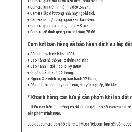
+ Camera giám sát từ xa trên điện thoại mọi nơi.
+ Camera lưu trữ hình ảnh video 24/24.
+ Camera lắp đặt trong nhà hay ngoài trời.
+ Camera hỗ trợ hồng ngoại xem ban đêm.
+ Camera quan sát rõ mặt từ 7 – 8 mét.
+ Camera cố định góc quan sát rộng 75 độ.
Cam kết bán hàng và bảo hành dịch vụ lắp đặ
+ Sản phẩm chính hãng 100%.
+ Bảo hàng hệ thống 12 tháng tại nhà.
+ Bảo hành 1 đổi 1 do lỗi kỹ thuật.
+ Ổ cứng bảo hành 36 tháng.
+ Nguồn & Switch mạng bảo hành 12 tháng.
+ Đội ngũ thi công tay nghề cao, chuyên nghiệp, tận tâm.
* Khách hàng cần lưu ý sản phẩm khi lắp đặt 
– Hiện nay trên thị trường có rất nhiều gói trọn bộ camera gi
sản phẩm mình mua.
Lắp đặt camera trọn bộ giá rẻ tại
Mega Telecom
bạn sẽ luôn được