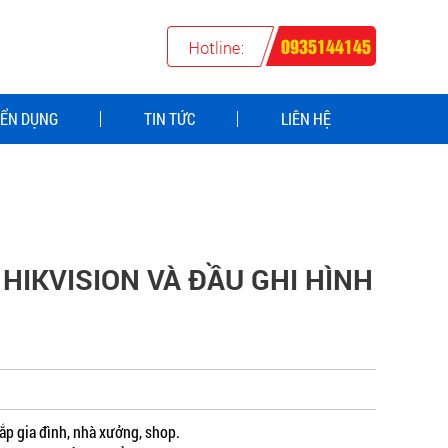
0935144145
ỂN DỤNG
TIN TỨC
LIÊN HỆ
HIKVISION VÀ ĐẦU GHI HÌNH
ắp gia đình, nhà xưởng, shop.