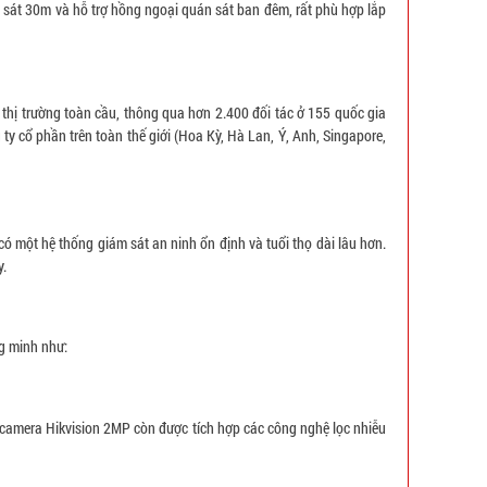
 sát 30m và hỗ trợ hồng ngoại quán sát ban đêm, rất phù hợp lắp
 thị trường toàn cầu, thông qua hơn 2.400 đối tác ở 155 quốc gia
y cổ phần trên toàn thế giới (Hoa Kỳ, Hà Lan, Ý, Anh, Singapore,
ó một hệ thống giám sát an ninh ổn định và tuổi thọ dài lâu hơn.
y.
g minh như:
 camera Hikvision 2MP còn được tích hợp các công nghệ lọc nhiễu