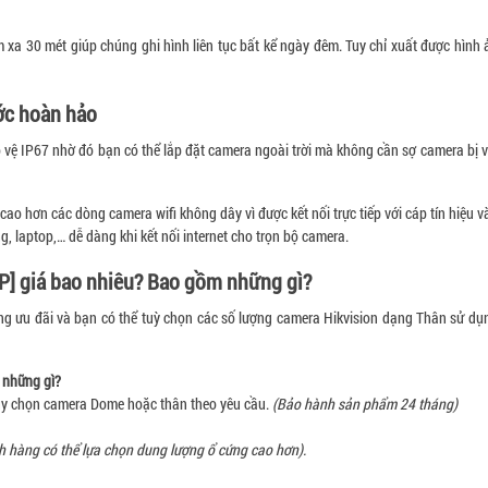
 xa 30 mét giúp chúng ghi hình liên tục bất kể ngày đêm. Tuy chỉ xuất được hình 
ớc hoàn hảo
o vệ IP67 nhờ đó bạn có thể lắp đặt camera ngoài trời mà không cần sợ camera bị vô
ao hơn các dòng camera wifi không dây vì được kết nối trực tiếp với cáp tín hiệu v
g, laptop,… dễ dàng khi kết nối internet cho trọn bộ camera.
P] giá bao nhiêu? Bao gồm những gì?
g ưu đãi và bạn có thể tuỳ chọn các số lượng camera Hikvision dạng Thân sử dụ
m những gì?
 tùy chọn camera Dome hoặc thân theo yêu cầu.
(Bảo hành sản phẩm 24 tháng)
h hàng có thể lựa chọn dung lượng ổ cứng cao hơn).