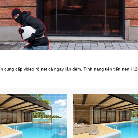
tiến cung cấp video rõ nét cả ngày lẫn đêm. Tính năng tiên tiến nén