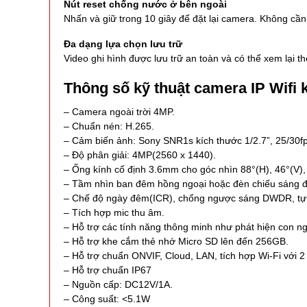
Nút reset chống nước ở bên ngoài
Nhấn và giữ trong 10 giây để đặt lại camera. Không cần
Đa dạng lựa chọn lưu trữ
Video ghi hình được lưu trữ an toàn và có thể xem lại 
Thông số kỹ thuật camera IP Wif
– Camera ngoài trời 4MP.
– Chuẩn nén: H.265.
– Cảm biến ảnh: Sony SNR1s kích thước 1/2.7”, 25/30
– Độ phân giải: 4MP(2560 x 1440).
– Ống kính cố định 3.6mm cho góc nhìn 88°(H), 46°(V),
– Tầm nhìn ban đêm hồng ngoại hoặc đèn chiếu sáng 
– Chế độ ngày đêm(ICR), chống ngược sáng DWDR, tự 
– Tích hợp mic thu âm.
– Hỗ trợ các tính năng thông minh như phát hiện con n
– Hỗ trợ khe cắm thẻ nhớ Micro SD lên đến 256GB.
– Hỗ trợ chuẩn ONVIF, Cloud, LAN, tích hợp Wi-Fi với 2 
– Hỗ trợ chuẩn IP67
– Nguồn cấp: DC12V/1A.
– Công suất: <5.1W