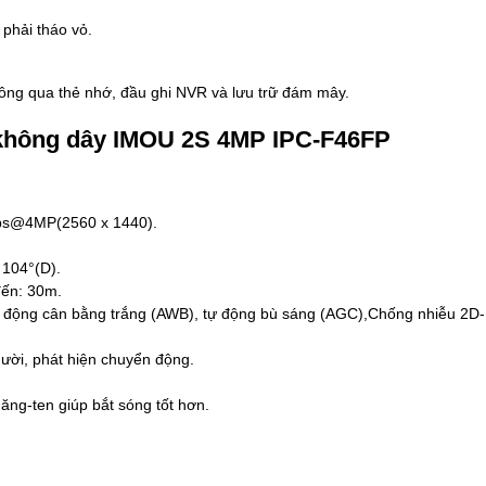
 phải tháo vỏ.
thông qua thẻ nhớ, đầu ghi NVR và lưu trữ đám mây.
i không dây IMOU 2S 4MP IPC-F46FP
fps@4MP(2560 x 1440).
 104°(D).
đến: 30m.
động cân bằng trắng (AWB), tự động bù sáng (AGC),Chống nhiễu 2D
gười, phát hiện chuyển động.
ăng-ten giúp bắt sóng tốt hơn.