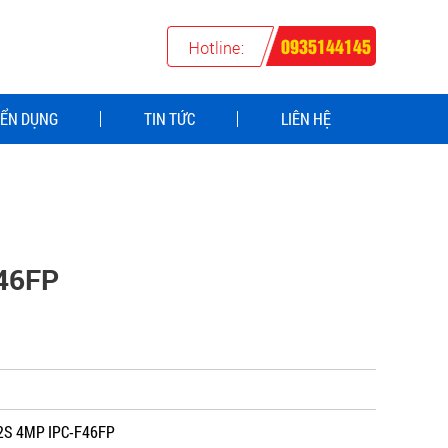
0935144145
ỂN DỤNG
TIN TỨC
LIÊN HỆ
46FP
 2S 4MP IPC-F46FP