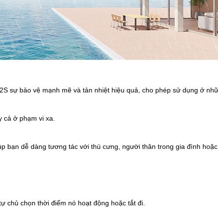
t 2S sự bảo vệ mạnh mẽ và tản nhiệt hiệu quả, cho phép sử dụng ở nhữ
 cả ở phạm vi xa.
iúp bạn dễ dàng tương tác với thú cưng, người thân trong gia đình hoặ
 tự chủ chọn thời điểm nó hoạt động hoặc tắt đi.