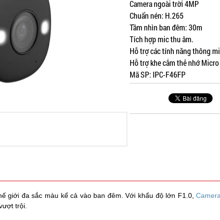
Camera ngoài trời 4MP
Chuẩn nén: H.265
Tầm nhìn ban đêm: 30m
Tích hợp mic thu âm.
Hỗ trợ các tính năng thông m
Hỗ trợ khe cắm thẻ nhớ Micr
Mã SP: IPC-F46FP
ế giới đa sắc màu kể cả vào ban đêm. Với khẩu độ lớn F1.0,
Camera
ượt trội.