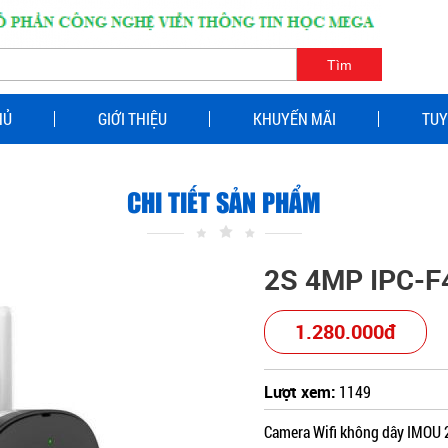
HỦ
GIỚI THIỆU
KHUYẾN MÃI
TUY
CHI TIẾT SẢN PHẨM
2S 4MP IPC-F
1.280.000đ
Lượt xem:
1149
Camera Wifi không dây IMOU