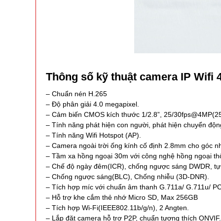
Thông số kỹ thuật camera IP Wifi
– Chuẩn nén H.265
– Độ phân giải 4.0 megapixel.
– Cảm biến CMOS kích thước 1/2.8”, 25/30fps@4MP(2
– Tính năng phát hiện con người, phát hiện chuyển độn
– Tính năng Wifi Hotspot (AP).
– Camera ngoài trời ống kính cố định 2.8mm cho góc nh
– Tầm xa hồng ngoại 30m với công nghệ hồng ngoại th
– Chế độ ngày đêm(ICR), chống ngược sáng DWDR, tự 
– Chống ngược sáng(BLC), Chống nhiễu (3D-DNR).
– Tích hợp míc với chuẩn âm thanh G.711a/ G.711u/ P
– Hỗ trợ khe cắm thẻ nhớ Micro SD, Max 256GB
– Tích hợp Wi-Fi(IEEE802.11b/g/n), 2 Angten.
– Lắp đặt camera hỗ trợ P2P, chuẩn tương thích ONVIF.