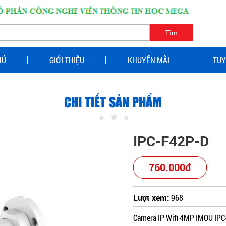
HỦ
GIỚI THIỆU
KHUYẾN MÃI
TUY
CHI TIẾT SẢN PHẨM
IPC-F42P-D
760.000đ
Lượt xem:
968
Camera IP Wifi 4MP IMOU IP