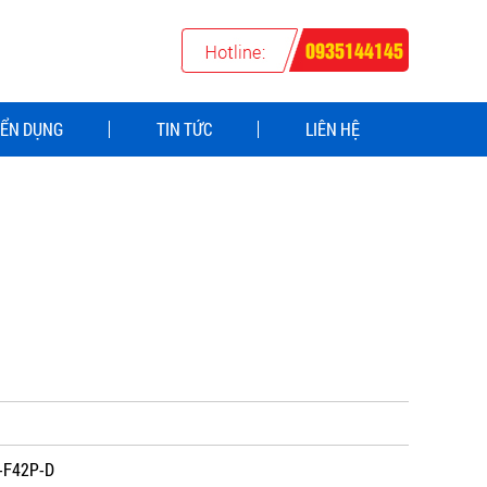
0935144145
ỂN DỤNG
TIN TỨC
LIÊN HỆ
C-F42P-D