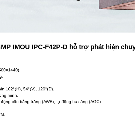
 4MP IMOU IPC-F42P-D hỗ trợ phát hiện chu
560×1440).
g.
ìn 102°(H), 54°(V), 120°(D).
ông minh.
động cân bằng trắng (AWB), tự động bù sáng (AGC).
CM.