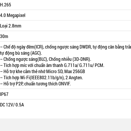
H.265
4.0 Megapixel
Loại 2.8mm
30m
– Chế độ ngày đêm(ICR), chống ngược sáng DWDR, tự động cân bằng trắ
tự động bù sáng (AGC).
– Chống ngược sáng(BLC), Chống nhiễu (3D-DNR).
– Tích hợp míc với chuẩn âm thanh G.711a/ G.711u/ PCM.
– Hỗ trợ khe cắm thẻ nhớ Micro SD, Max 256GB
– Tích hợp Wi-Fi(IEEE802.11b/g/n), 2 Angten.
– Hỗ trợ P2P, chuẩn tương thích ONVIF.
IP67
DC 12V/ 0.5A