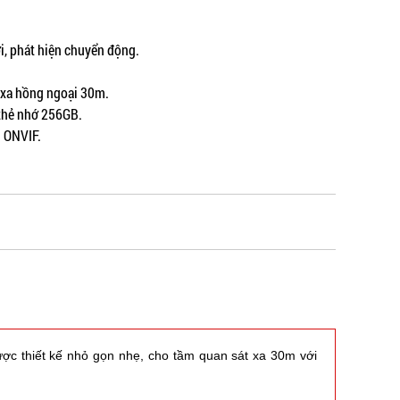
i, phát hiện chuyển động.
 xa hồng ngoại 30m.
 thẻ nhớ 256GB.
h ONVIF.
ược thiết kế nhỏ gọn nhẹ, cho tầm quan sát xa 30m với