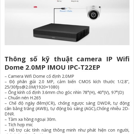
Thông số kỹ thuật camera IP Wifi
Dome 2.0MP IMOU IPC-T22EP
– Camera Wifi Dome cố định 2.0MP
– Độ phân giải 2.0 MP, cảm biến CMOS kích thước 1/2.8”,
25/30fps@2.0M(1920×1080)
– Ống kính cố định 3.6mm cho góc nhìn 78°(H), 40°(V), 97°(D)
– Chuẩn nén H.265
– Chế độ ngày đêm(ICR), chống ngược sáng DWDR, tự động
cân bằng trắng (AWB), tự động bù sáng (AGC),Chống nhiễu 2D-
DNR.
– Tầm xa hồng ngoại 30m.
– Tích hợp mic
– Hỗ trợ các tính năng thông minh như phát hiện con người,