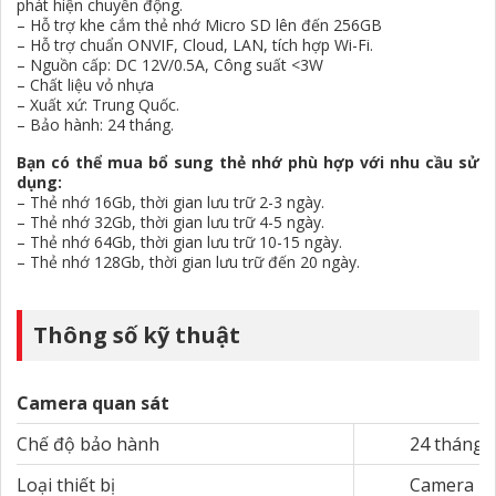
phát hiện chuyển động.
– Hỗ trợ khe cắm thẻ nhớ Micro SD lên đến 256GB
– Hỗ trợ chuẩn ONVIF, Cloud, LAN, tích hợp Wi-Fi.
– Nguồn cấp: DC 12V/0.5A, Công suất <3W
– Chất liệu vỏ nhựa
– Xuất xứ: Trung Quốc.
– Bảo hành: 24 tháng.
Bạn có thể mua bổ sung thẻ nhớ phù hợp với nhu cầu sử
dụng:
– Thẻ nhớ 16Gb, thời gian lưu trữ 2-3 ngày.
– Thẻ nhớ 32Gb, thời gian lưu trữ 4-5 ngày.
– Thẻ nhớ 64Gb, thời gian lưu trữ 10-15 ngày.
– Thẻ nhớ 128Gb, thời gian lưu trữ đến 20 ngày.
Thông số kỹ thuật
Camera quan sát
Chế độ bảo hành
24 tháng
Loại thiết bị
Camera IP 