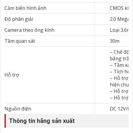
Cảm biến hình ảnh
CMOS kích
Độ phân giải
2.0 Megap
Camera theo ống kính
Loại 3.6m
Tầm quan sát
30m
– Chế độ 
bằng trắn
– Tầm xa 
– Tích hợp
Hỗ trợ
– Hỗ trợ 
hiện chuy
– Hỗ trợ 
– Hỗ trợ c
Nguồn điện
DC 12V/0.
Thông tin hãng sản xuất