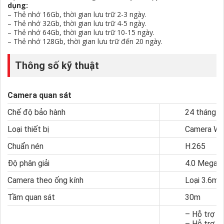
dụng:
–
Thẻ nhớ 16Gb
, thời gian lưu trữ 2-3 ngày.
– Thẻ nhớ 32Gb, thời gian lưu trữ 4-5 ngày.
– Thẻ nhớ 64Gb, thời gian lưu trữ 10-15 ngày.
– Thẻ nhớ 128Gb, thời gian lưu trữ đến 20 ngày.
Thông số kỹ thuật
Camera quan sát
Chế độ bảo hành
24 tháng
Loại thiết bị
Camera Wif
Chuẩn nén
H.265
Độ phân giải
4.0 Megapi
Camera theo ống kính
Loại 3.6m
Tầm quan sát
30m
– Hỗ trợ q
– Hỗ trợ 