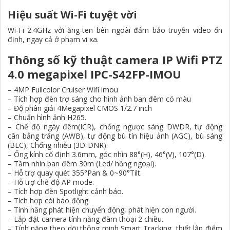
Hiệu suất Wi-Fi tuyệt vời
Wi-Fi 2.4GHz với ăng-ten bên ngoài đảm bảo truyền video ổn
định, ngay cả ở phạm vi xa.
Thông số kỹ thuật camera IP Wifi PTZ
4.0 megapixel IPC-S42FP-IMOU
– 4MP Fullcolor Cruiser Wifi imou
– Tích hợp đèn trợ sáng cho hình ảnh ban đêm có màu
– Độ phân giải 4Megapixel CMOS 1/2.7 inch
– Chuẩn hình ảnh H265.
– Chế độ ngày đêm(ICR), chống ngược sáng DWDR, tự động
cân bằng trắng (AWB), tự động bù tín hiệu ảnh (AGC), bù sáng
(BLC), Chống nhiễu (3D-DNR).
– Ống kính cố định 3.6mm, góc nhìn 88°(H), 46°(V), 107°(D).
– Tầm nhìn ban đêm 30m (Led/ hồng ngoại).
– Hỗ trợ quay quét 355°Pan & 0~90°Tilt.
– Hỗ trợ chế độ AP mode.
– Tích hợp đèn Spotlight cảnh báo.
– Tích hợp còi báo động.
– Tính năng phát hiện chuyển động, phát hiện con người.
– Lắp đặt camera tính năng đàm thoại 2 chiều.
– Tính năng theo dõi thông minh Smart Tracking, thiết lập điểm