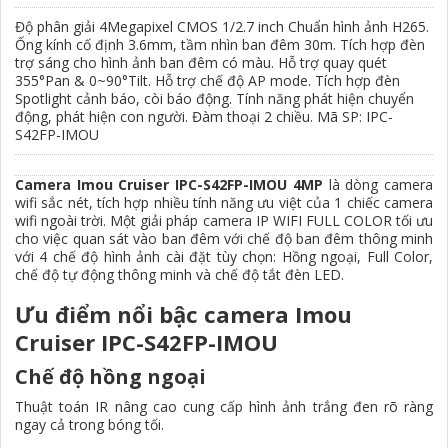
Độ phân giải 4Megapixel CMOS 1/2.7 inch Chuẩn hình ảnh H265.
Ống kính cố định 3.6mm, tầm nhìn ban đêm 30m. Tích hợp đèn
trợ sáng cho hình ảnh ban đêm có màu. Hỗ trợ quay quét
355°Pan & 0~90°Tilt. Hỗ trợ chế độ AP mode. Tích hợp đèn
Spotlight cảnh báo, còi báo động. Tính năng phát hiện chuyển
động, phát hiện con người. Đàm thoại 2 chiều. Mã SP: IPC-
S42FP-IMOU
Camera Imou Cruiser IPC-S42FP-IMOU 4MP
là dòng camera
wifi sắc nét, tích hợp nhiều tính năng ưu việt của 1 chiếc camera
wifi ngoài trời. Một giải pháp camera IP WIFI FULL COLOR tối ưu
cho việc quan sát vào ban đêm với chế độ ban đêm thông minh
với 4 chế độ hình ảnh cài đặt tùy chọn: Hồng ngoại, Full Color,
chế độ tự động thông minh và chế độ tắt đèn LED.
Ưu điểm nổi bậc camera Imou
Cruiser IPC-S42FP-IMOU
Chế độ hồng ngoại
Thuật toán IR nâng cao cung cấp hình ảnh trắng đen rõ ràng
ngay cả trong bóng tối.