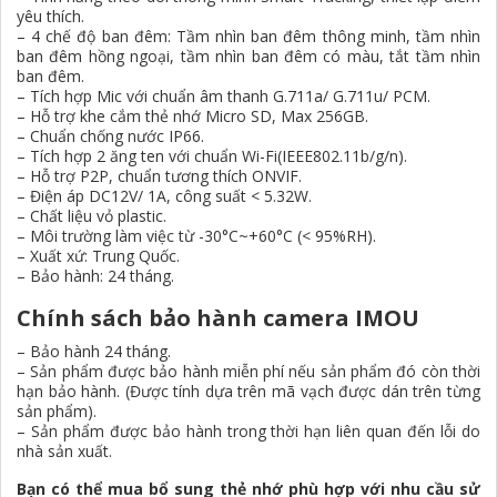
yêu thích.
– 4 chế độ ban đêm: Tầm nhìn ban đêm thông minh, tầm nhìn
ban đêm hồng ngoại, tầm nhìn ban đêm có màu, tắt tầm nhìn
ban đêm.
– Tích hợp Mic với chuẩn âm thanh G.711a/ G.711u/ PCM.
– Hỗ trợ khe cắm thẻ nhớ Micro SD, Max 256GB.
– Chuẩn chống nước IP66.
– Tích hợp 2 ăng ten với chuẩn Wi-Fi(IEEE802.11b/g/n).
– Hỗ trợ P2P, chuẩn tương thích ONVIF.
– Điện áp DC12V/ 1A, công suất < 5.32W.
– Chất liệu vỏ plastic.
– Môi trường làm việc từ -30°C~+60°C (< 95%RH).
– Xuất xứ: Trung Quốc.
– Bảo hành: 24 tháng.
Chính sách bảo hành camera IMOU
– Bảo hành 24 tháng.
– Sản phẩm được bảo hành miễn phí nếu sản phẩm đó còn thời
hạn bảo hành. (Được tính dựa trên mã vạch được dán trên từng
sản phẩm).
– Sản phẩm được bảo hành trong thời hạn liên quan đến lỗi do
nhà sản xuất.
Bạn có thể mua bổ sung thẻ nhớ phù hợp với nhu cầu sử